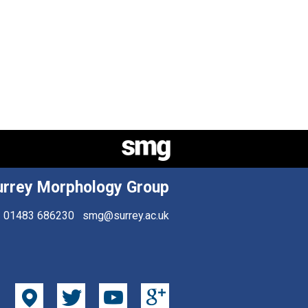
urrey Morphology Group
01483 686230
smg@surrey.ac.uk