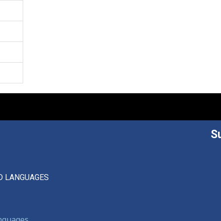
S
D LANGUAGES
anguages,