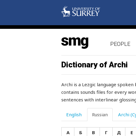
здоровья
зевать
зеленеть
PEOPLE
зеленый
зелень
Dictionary of Archi
землетрясение
Archi is a Lezgic language spoken 
земля
contains sounds files for every wor
sentences with interlinear glossing
земляника
землянка
English
Russian
Archi (Cy
зеркало
А
Б
В
Г
Д
Е