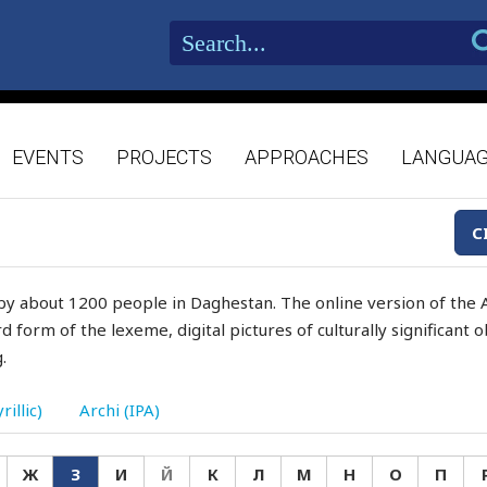
EVENTS
PROJECTS
APPROACHES
LANGUA
C
by about 1200 people in Daghestan. The online version of the A
d form of the lexeme, digital pictures of culturally significant
.
rillic)
Archi (IPA)
Ж
З
И
Й
К
Л
М
Н
О
П