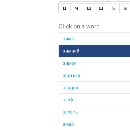
зерна
Ц
Ч
Ш
Щ
Ъ
Ы
зерно
Click on a word
зикр
зима
зимний
зимой
злиться
злодей
злой
злость
змей