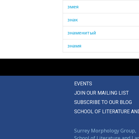
змея
знак
знаменитый
знамя
знания
знать
EVENTS
значительный
JOIN OUR MAILING LIST
зоб
SUBSCRIBE TO OUR BLOG
зола
SCHOOL OF LITERATURE AN
золотник
Surrey Morphology Group,
золото
School of Literature and L