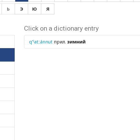
Ь
Э
Ю
Я
Click on a dictionary entry
q'ˤatːánnut
прил.
зимний