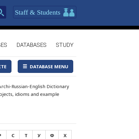
Staff & Students
GES
DATABASES
STUDY
ITE
DATABASE MENU
rchi-Russian-English Dictionary
 objects, idioms and example
Р
С
Т
У
Ф
Х