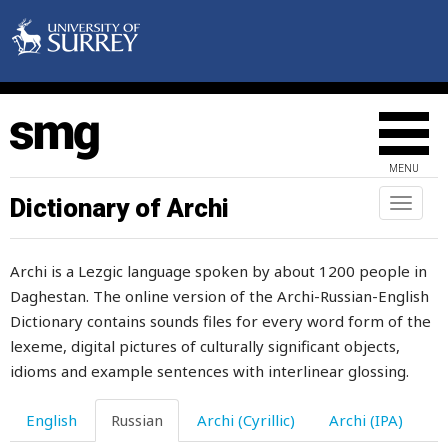
завистливый
заводить
заволакивать
заворачивать
MENU
завтра
Dictionary of Archi
Toggl
naviga
завуч
Archi is a Lezgic language spoken by about 1200 people in
загибать
Daghestan. The online version of the Archi-Russian-English
заглядывать
Dictionary contains sounds files for every word form of the
lexeme, digital pictures of culturally significant objects,
заговаривать
idioms and example sentences with interlinear glossing.
заговор
English
Russian
Archi (Cyrillic)
Archi (IPA)
загон