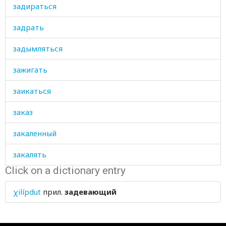
задираться
задрать
задымляться
зажигать
заикаться
заказ
закаленный
закалять
Click on a dictionary entry
заканчивать
χilípdut
прил.
задевающий
закваска
закон