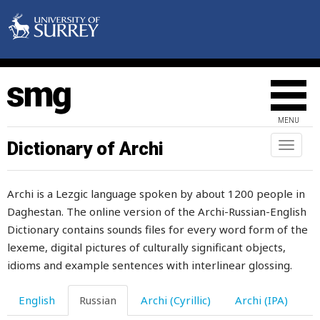
извинять
изворотливый
изгиб
изгородь
MENU
издалека
Dictionary of Archi
Toggl
naviga
издеваться
Archi is a Lezgic language spoken by about 1200 people in
изживать
Daghestan. The online version of the Archi-Russian-English
из-за
Dictionary contains sounds files for every word form of the
lexeme, digital pictures of culturally significant objects,
измельчать
idioms and example sentences with interlinear glossing.
измельчаться
English
Russian
Archi (Cyrillic)
Archi (IPA)
изменяться