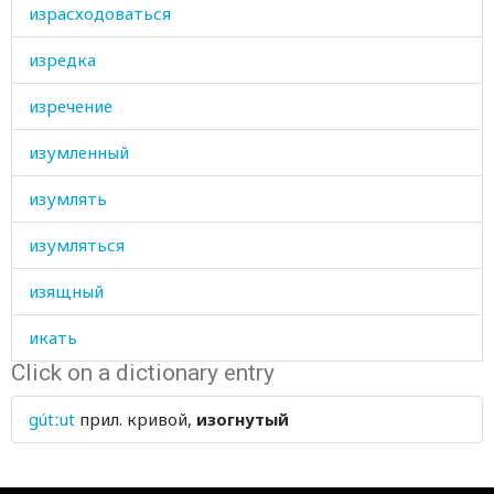
израсходоваться
изредка
изречение
изумленный
изумлять
изумляться
изящный
икать
Click on a dictionary entry
икра
gútːut
прил.
кривой,
изогнутый
или
имам