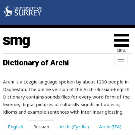
интенсивный
интриги
искать
ископаемое
MENU
искоренять
Dictionary of Archi
Toggl
искривлять
naviga
искривляться
Archi is a Lezgic language spoken by about 1200 people in
Daghestan. The online version of the Archi-Russian-English
ислам
Dictionary contains sounds files for every word form of the
испаряться
lexeme, digital pictures of culturally significant objects,
idioms and example sentences with interlinear glossing.
исполняться
English
Russian
Archi (Cyrillic)
Archi (IPA)
испорченный