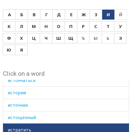
исправляться
А
Б
В
Г
Д
Е
Ж
З
И
Й
испражнение
К
Л
М
Н
О
П
Р
С
Т
У
испражняться
Ф
Х
Ц
Ч
Ш
Щ
Ъ
Ы
Ь
Э
испугаться
Ю
Я
испытывать
истец
Click on a word
истончаться
история
источник
истощенный
истратить