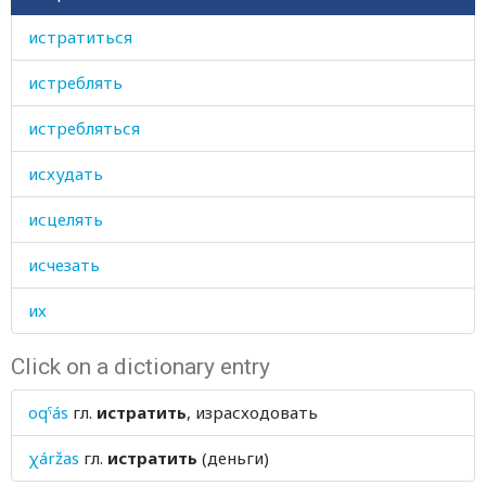
истратиться
истреблять
истребляться
исхудать
исцелять
исчезать
их
Click on a dictionary entry
oqˤás
гл.
истратить
, израсходовать
χáržas
гл.
истратить
(деньги)