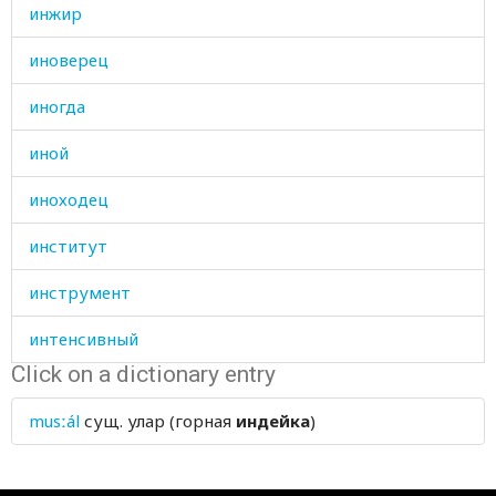
инжир
иноверец
иногда
иной
иноходец
институт
инструмент
интенсивный
Click on a dictionary entry
интриги
musːál
сущ.
улар (горная
индейка
)
искать
ископаемое