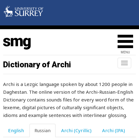
израсходоваться
изредка
изречение
изумленный
MENU
изумлять
Dictionary of Archi
Toggl
naviga
изумляться
Archi is a Lezgic language spoken by about 1200 people in
изящный
Daghestan. The online version of the Archi-Russian-English
икать
Dictionary contains sounds files for every word form of the
lexeme, digital pictures of culturally significant objects,
икра
idioms and example sentences with interlinear glossing.
или
English
Russian
Archi (Cyrillic)
Archi (IPA)
имам