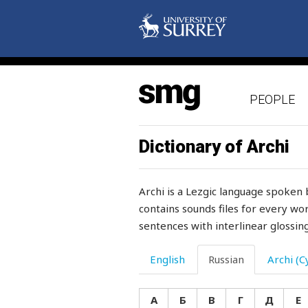
изредка
изречение
изумленный
PEOPLE
изумлять
изумляться
Dictionary of Archi
изящный
Archi is a Lezgic language spoken 
икать
contains sounds files for every wor
sentences with interlinear glossing
икра
или
English
Russian
Archi (Cy
имам
А
Б
В
Г
Д
Е