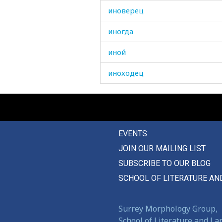
иноверец
иногда
иной
иноходец
институт
инструмент
EVENTS
интенсивный
JOIN OUR MAILING LIST
интриги
SUBSCRIBE TO OUR BLOG
искать
SCHOOL OF LITERATURE AN
ископаемое
Surrey Morphology Group,
искоренять
School of Literature and L