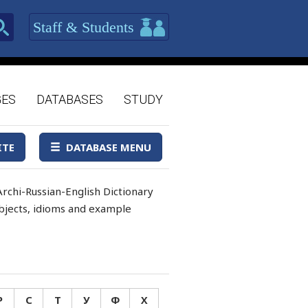
Staff & Students
GES
DATABASES
STUDY
ITE
DATABASE MENU
rchi-Russian-English Dictionary
 objects, idioms and example
Р
С
Т
У
Ф
Х