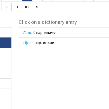
Ь
Э
Ю
Я
Click on a dictionary entry
t'ámč'iš
нар.
иначе
t'íjtːan
нар.
иначе