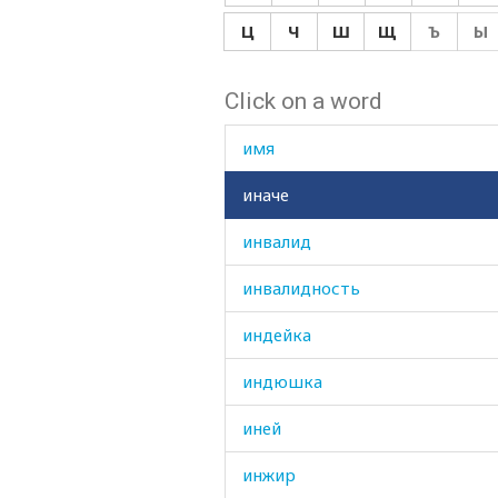
иметься
Ц
Ч
Ш
Щ
Ъ
Ы
имитировать
Click on a word
имущество
имя
иначе
инвалид
инвалидность
индейка
индюшка
иней
инжир