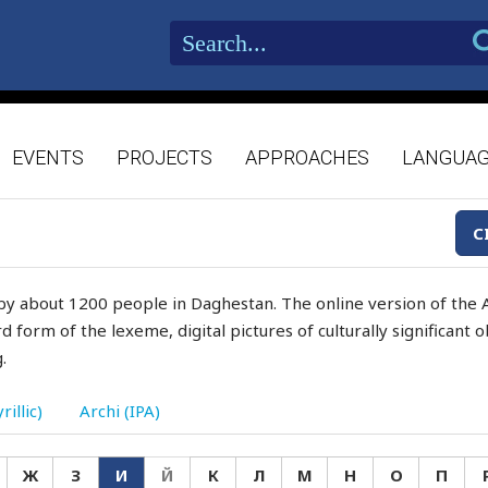
EVENTS
PROJECTS
APPROACHES
LANGUA
C
by about 1200 people in Daghestan. The online version of the A
d form of the lexeme, digital pictures of culturally significant
.
rillic)
Archi (IPA)
Ж
З
И
Й
К
Л
М
Н
О
П