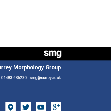
urrey Morphology Group
01483 686230
smg@surrey.ac.uk