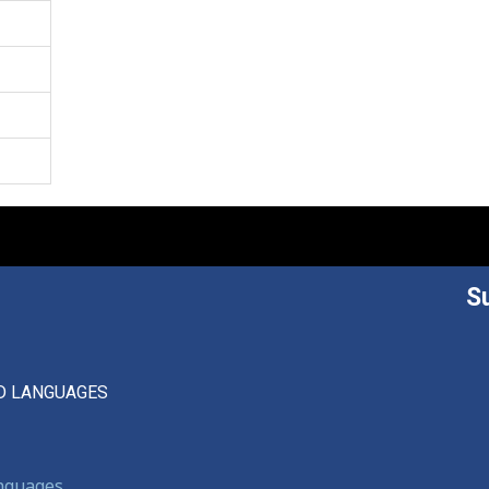
S
D LANGUAGES
anguages,