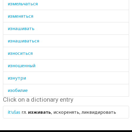
измельчаться
изменяться
изнашивать
изнашиваться
износиться
изношенный
изнутри
изобилие
Click on a dictionary entry
изображение
ít'ušas
гл.
изживать
, искоренять, ликвидировать
изогнутый
из-под