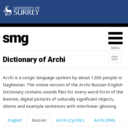
идея
идти
иждивение
из
MENU
избавляться
Dictionary of Archi
Toggl
naviga
избивать
Archi is a Lezgic language spoken by about 1200 people in
избить
Daghestan. The online version of the Archi-Russian-English
изверг
Dictionary contains sounds files for every word form of the
lexeme, digital pictures of culturally significant objects,
известие
idioms and example sentences with interlinear glossing.
известность
English
Russian
Archi (Cyrillic)
Archi (IPA)
известный