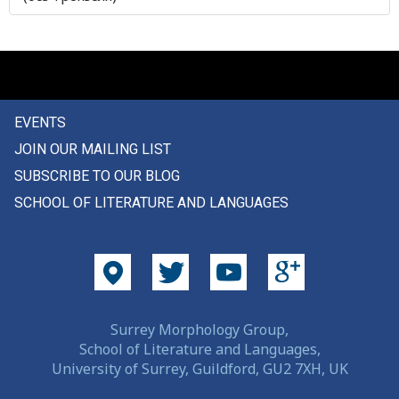
укрытие
уксус
укусить
EVENTS
укутывать
JOIN OUR MAILING LIST
улар
SUBSCRIBE TO OUR BLOG
SCHOOL OF LITERATURE AND LANGUAGES
улей
улитка
улица
уловка
Surrey Morphology Group,
School of Literature and Languages,
улучшать
University of Surrey, Guildford, GU2 7XH, UK
улыбаться