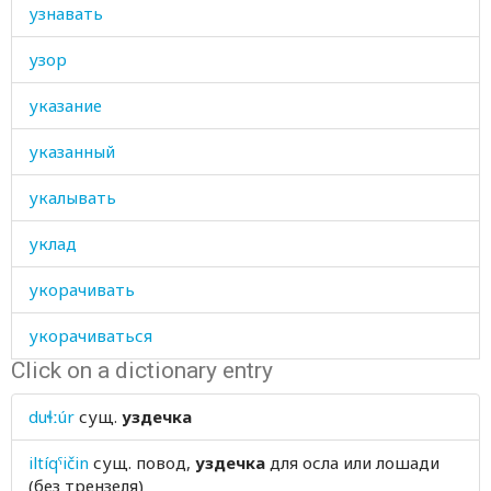
узнавать
узор
указание
указанный
укалывать
уклад
укорачивать
укорачиваться
Click on a dictionary entry
украшать
duɬːúr
сущ.
уздечка
украшение
iltíqˤičin
сущ.
повод,
уздечка
для осла или лошади
укрывать
(без трензеля)