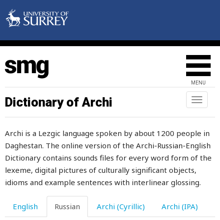
удерживать
удивление
удивляться
удила
MENU
удлинять
Dictionary of Archi
Toggl
naviga
удлиняться
Archi is a Lezgic language spoken by about 1200 people in
удобно
Daghestan. The online version of the Archi-Russian-English
удобный
Dictionary contains sounds files for every word form of the
lexeme, digital pictures of culturally significant objects,
удобрять
idioms and example sentences with interlinear glossing.
удобство
English
Russian
Archi (Cyrillic)
Archi (IPA)
удовлетворенный