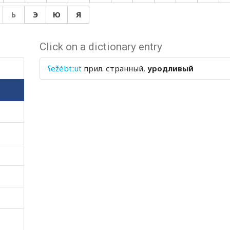
Ь
Э
Ю
Я
Click on a dictionary entry
ʕežébtːut
прил.
странный,
уродливый