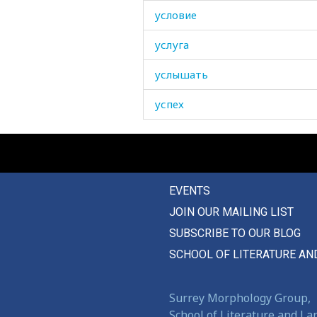
условие
услуга
услышать
успех
успокаивать
успокаиваться
EVENTS
успокоиться
JOIN OUR MAILING LIST
уставать
SUBSCRIBE TO OUR BLOG
устать
SCHOOL OF LITERATURE AN
утверждать
Surrey Morphology Group,
утихать
School of Literature and L