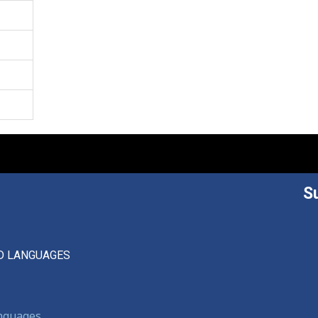
S
D LANGUAGES
anguages,