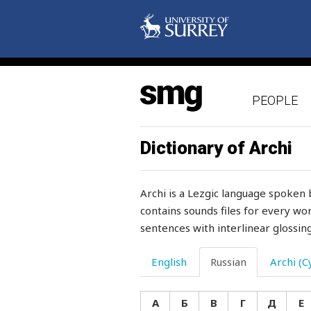
уничтожение
уносить
упитанный
PEOPLE
упорствовать
упрекать
Dictionary of Archi
упряжка
Archi is a Lezgic language spoken 
упрямо
contains sounds files for every wor
sentences with interlinear glossing
упрямство
упрямый
English
Russian
Archi (Cy
уравновешенный
А
Б
В
Г
Д
Е