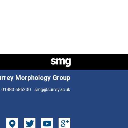
urrey Morphology Group
01483 686230
smg@surrey.ac.uk