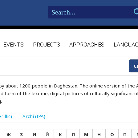
EVENTS
PROJECTS
APPROACHES
LANGUA
C
by about 1200 people in Daghestan. The online version of the A
d form of the lexeme, digital pictures of culturally significant
.
rillic)
Archi (IPA)
Ж
З
И
Й
К
Л
М
Н
О
П