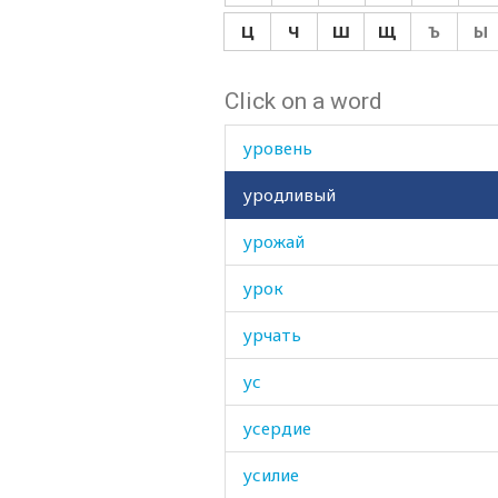
ураган
Ц
Ч
Ш
Щ
Ъ
Ы
ураза
Click on a word
урбеч
уровень
уродливый
урожай
урок
урчать
ус
усердие
усилие