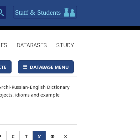
Staff & Students
GES
DATABASES
STUDY
ITE
DATABASE MENU
rchi-Russian-English Dictionary
 objects, idioms and example
Р
С
Т
У
Ф
Х