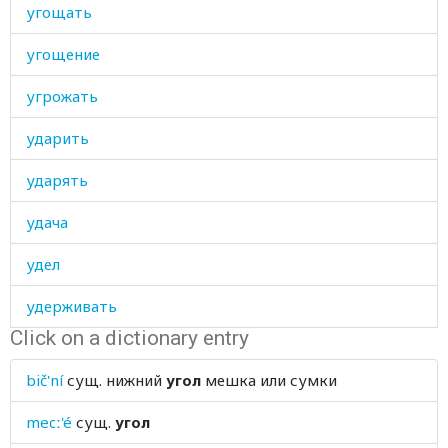
угощать
угощение
угрожать
ударить
ударять
удача
удел
удерживать
Click on a dictionary entry
удивление
bič'ní
сущ.
нижний
угол
мешка или сумки
удивляться
mecː'é
сущ.
угол
удила