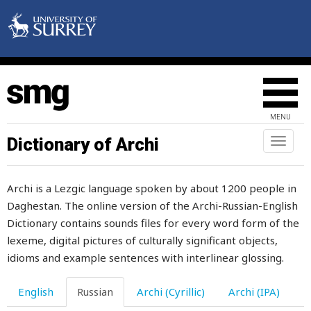
убирать
ублюдок
убор
уважение
MENU
увеличиваться
Dictionary of Archi
Toggl
naviga
уверенный
Archi is a Lezgic language spoken by about 1200 people in
уверять
Daghestan. The online version of the Archi-Russian-English
увлекаться
Dictionary contains sounds files for every word form of the
lexeme, digital pictures of culturally significant objects,
увлеченно
idioms and example sentences with interlinear glossing.
уворачиваться
English
Russian
Archi (Cyrillic)
Archi (IPA)
увядший