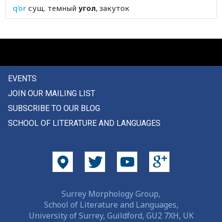
q'or
сущ.
темный
угол
, закуток
удлинять
удлиняться
удобно
удобный
EVENTS
JOIN OUR MAILING LIST
удобрять
SUBSCRIBE TO OUR BLOG
удобство
SCHOOL OF LITERATURE AND LANGUAGES
удовлетворенный
удовлетворительный
удовлетворяться
Surrey Morphology Group,
удовольствие
School of Literature and Languages,
University of Surrey, Guildford, GU2 7XH, UK
удод