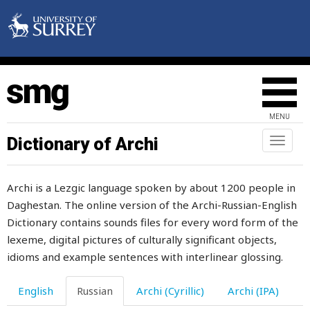
утверждать
утихать
утка
утомиться
MENU
утомлять
Dictionary of Archi
Toggl
утомляться
naviga
утопать
Archi is a Lezgic language spoken by about 1200 people in
Daghestan. The online version of the Archi-Russian-English
уточнять
Dictionary contains sounds files for every word form of the
утренний
lexeme, digital pictures of culturally significant objects,
idioms and example sentences with interlinear glossing.
утром
English
Russian
Archi (Cyrillic)
Archi (IPA)
утюг