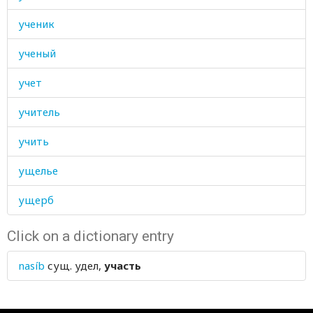
ученик
ученый
учет
учитель
учить
ущелье
ущерб
Click on a dictionary entry
nasíb
сущ.
удел,
участь