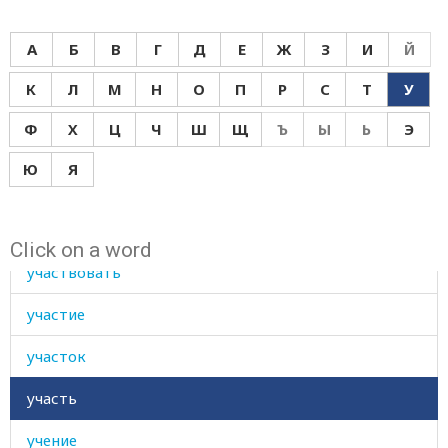
ухаб
А
Б
В
Г
Д
Е
Ж
З
И
Й
ухо
К
Л
М
Н
О
П
Р
С
Т
У
уход
Ф
Х
Ц
Ч
Ш
Щ
Ъ
Ы
Ь
Э
уходить
Ю
Я
ухоженный
ухудшаться
Click on a word
участвовать
участие
участок
участь
учение