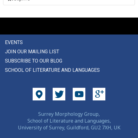
уголь
угомониться
угощать
EVENTS
угощение
JOIN OUR MAILING LIST
угрожать
SUBSCRIBE TO OUR BLOG
SCHOOL OF LITERATURE AND LANGUAGES
ударить
ударять
удача
удел
Surrey Morphology Group,
School of Literature and Languages,
удерживать
University of Surrey, Guildford, GU2 7XH, UK
удивление