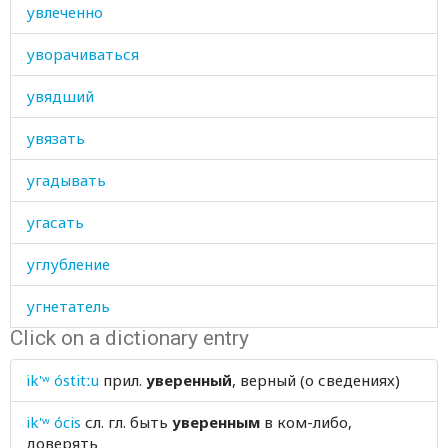
увлеченно
уворачиваться
увядший
увязать
угадывать
угасать
углубление
угнетатель
Click on a dictionary entry
угнетение
ik'ʷ óstitːu
прил.
уверенный
, верный (о сведениях)
уговор
ik'ʷ ócis
сл. гл.
быть
уверенным
в ком-либо,
угол
доверять