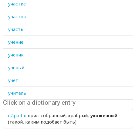
участие
участок
участь
учение
ученик
ученый
учет
учитель
Click on a dictionary entry
учить
q'ápːutːu
прил.
собранный, храбрый,
ухоженный
ущелье
(такой, каким подобает быть)
ущерб