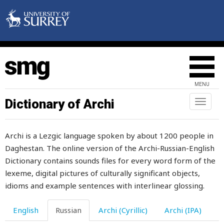
успокоиться
уставать
устать
утверждать
MENU
утихать
Dictionary of Archi
Toggl
naviga
утка
Archi is a Lezgic language spoken by about 1200 people in
утомиться
Daghestan. The online version of the Archi-Russian-English
утомлять
Dictionary contains sounds files for every word form of the
lexeme, digital pictures of culturally significant objects,
утомляться
idioms and example sentences with interlinear glossing.
утопать
English
Russian
Archi (Cyrillic)
Archi (IPA)
уточнять