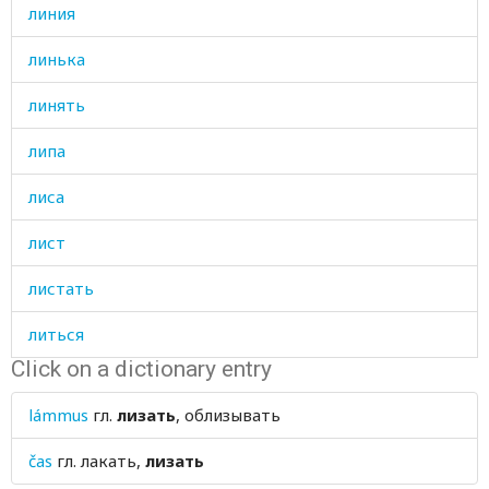
линия
линька
линять
липа
лиса
лист
листать
литься
Click on a dictionary entry
лицемер
lámmus
гл.
лизать
, облизывать
лицо
čas
гл.
лакать,
лизать
личинка