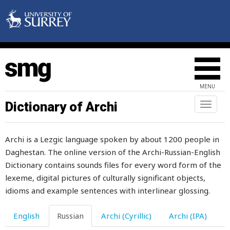
лениться
лента
ленточка
лентяй
MENU
лентяйка
Dictionary of Archi
Toggl
naviga
лень
Archi is a Lezgic language spoken by about 1200 people in
лепешка
Daghestan. The online version of the Archi-Russian-English
лес
Dictionary contains sounds files for every word form of the
lexeme, digital pictures of culturally significant objects,
лестница
idioms and example sentences with interlinear glossing.
летать
English
Russian
Archi (Cyrillic)
Archi (IPA)
летний