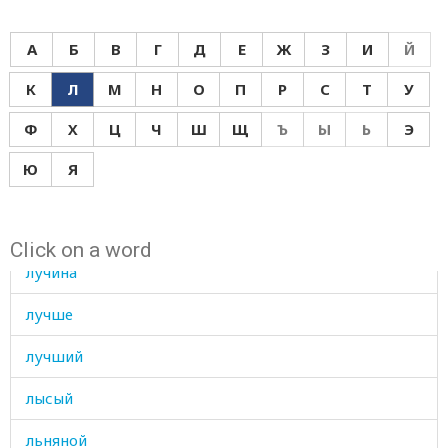
лудить
А
Б
В
Г
Д
Е
Ж
З
И
Й
лужа
К
Л
М
Н
О
П
Р
С
Т
У
лузгать
Ф
Х
Ц
Ч
Ш
Щ
Ъ
Ы
Ь
Э
лук
Ю
Я
лука
луна
Click on a word
лучина
лучше
лучший
лысый
льняной