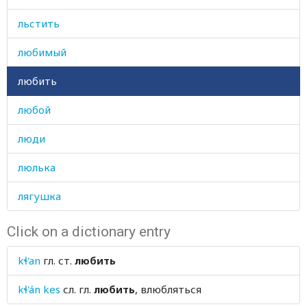
льстить
любимый
любить
любой
люди
люлька
лягушка
Click on a dictionary entry
kɬ'an
гл. ст.
любить
kɬ'án kes
сл. гл.
любить
, влюбляться