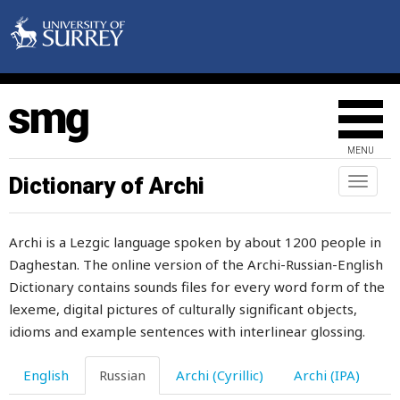
лопата
лопатка
лопаточка
лопаться
MENU
лопнуть
Dictionary of Archi
Toggl
лопух
naviga
лоскут
Archi is a Lezgic language spoken by about 1200 people in
Daghestan. The online version of the Archi-Russian-English
лохмотья
Dictionary contains sounds files for every word form of the
лошадь
lexeme, digital pictures of culturally significant objects,
idioms and example sentences with interlinear glossing.
луг
English
Russian
Archi (Cyrillic)
Archi (IPA)
лудильщик