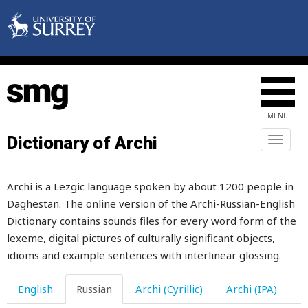
легче
лед
ледник
ледяной
MENU
лежать
Dictionary of Archi
Toggl
naviga
лезгин
Archi is a Lezgic language spoken by about 1200 people in
лезгинка
Daghestan. The online version of the Archi-Russian-English
лезть
Dictionary contains sounds files for every word form of the
lexeme, digital pictures of culturally significant objects,
лейка
idioms and example sentences with interlinear glossing.
лекарство
English
Russian
Archi (Cyrillic)
Archi (IPA)
лемех