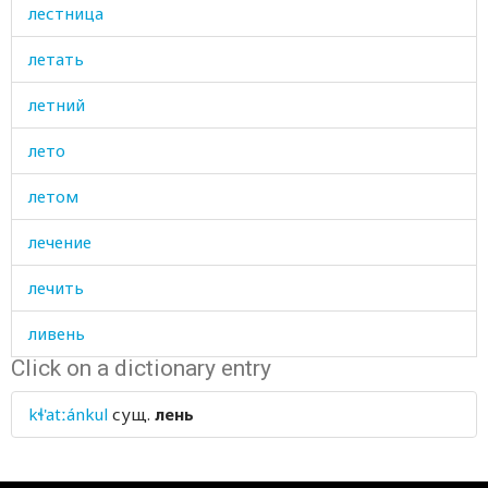
лестница
летать
летний
лето
летом
лечение
лечить
ливень
Click on a dictionary entry
лидер
kɬ'atːánkul
сущ.
лень
лидировать
лизать