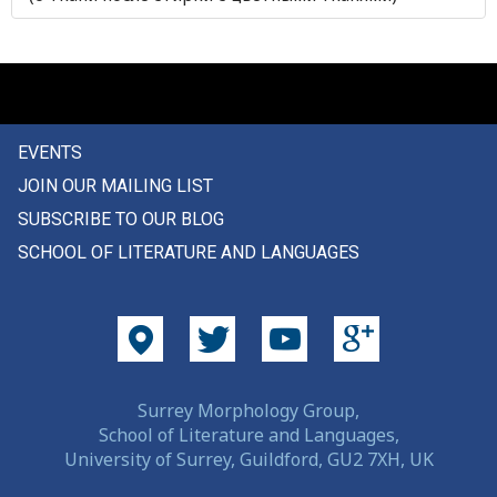
ловкий
ловушка
лодка
EVENTS
ложиться
JOIN OUR MAILING LIST
ложка
SUBSCRIBE TO OUR BLOG
SCHOOL OF LITERATURE AND LANGUAGES
ложь
лоза
локоть
лом
Surrey Morphology Group,
School of Literature and Languages,
ломать
University of Surrey, Guildford, GU2 7XH, UK
ломаться