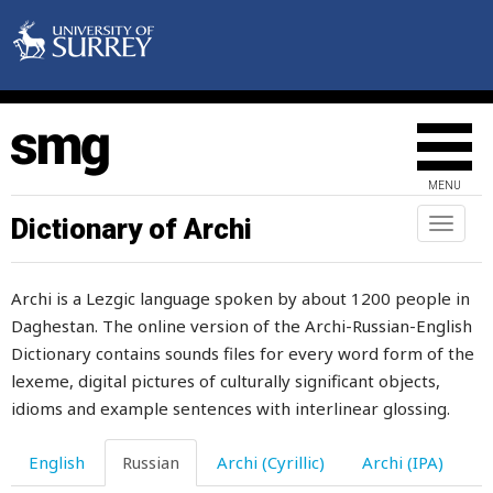
лень
лепешка
лес
лестница
MENU
летать
Dictionary of Archi
Toggl
naviga
летний
Archi is a Lezgic language spoken by about 1200 people in
лето
Daghestan. The online version of the Archi-Russian-English
летом
Dictionary contains sounds files for every word form of the
lexeme, digital pictures of culturally significant objects,
лечение
idioms and example sentences with interlinear glossing.
лечить
English
Russian
Archi (Cyrillic)
Archi (IPA)
ливень