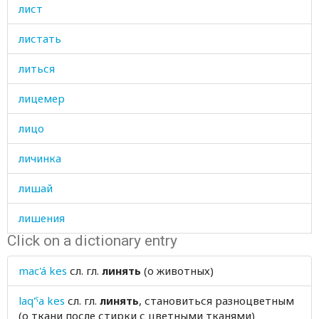
лист
листать
литься
лицемер
лицо
личинка
лишай
лишения
Click on a dictionary entry
лишний
mac'á kes
сл. гл.
линять
(о животных)
лоб
laq'ˤa kes
сл. гл.
линять
, становиться разноцветным
лобок
(о ткани после стирки с цветными тканями)