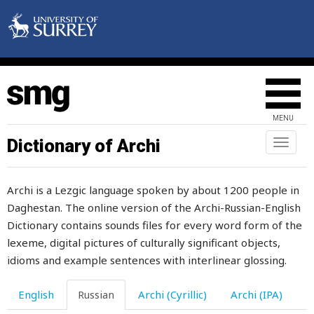
ломаться
лопата
лопатка
лопаточка
MENU
лопаться
Dictionary of Archi
Toggl
naviga
лопнуть
Archi is a Lezgic language spoken by about 1200 people in
лопух
Daghestan. The online version of the Archi-Russian-English
лоскут
Dictionary contains sounds files for every word form of the
lexeme, digital pictures of culturally significant objects,
лохмотья
idioms and example sentences with interlinear glossing.
лошадь
English
Russian
Archi (Cyrillic)
Archi (IPA)
луг