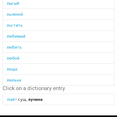
лысый
льняной
льстить
любимый
любить
любой
люди
люлька
Click on a dictionary entry
лягушка
makʷ
сущ.
лучина