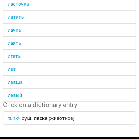
ласточка
латать
лачка
лаять
лгать
лев
левша
левый
Click on a dictionary entry
легкий
tunkɬ'
сущ.
ласка
(животное)
легко
легкое