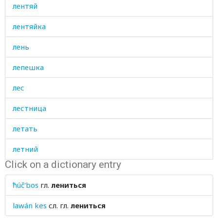
лентяй
лентяйка
лень
лепешка
лес
лестница
летать
летний
Click on a dictionary entry
лето
ħúč'bos
гл.
лениться
летом
lawán kes
сл. гл.
лениться
лечение