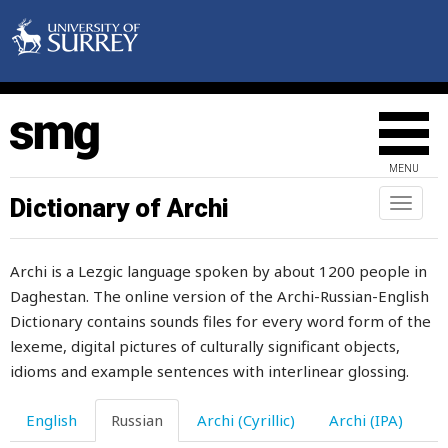
левша
левый
легкий
легко
MENU
легкое
Dictionary of Archi
Toggl
naviga
легче
Archi is a Lezgic language spoken by about 1200 people in
лед
Daghestan. The online version of the Archi-Russian-English
ледник
Dictionary contains sounds files for every word form of the
lexeme, digital pictures of culturally significant objects,
ледяной
idioms and example sentences with interlinear glossing.
лежать
English
Russian
Archi (Cyrillic)
Archi (IPA)
лезгин