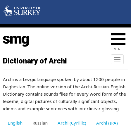
миловидный
милостыня
милость
милый
MENU
мимолетно
Dictionary of Archi
Toggl
naviga
минарет
Archi is a Lezgic language spoken by about 1200 people in
минута
Daghestan. The online version of the Archi-Russian-English
мир
Dictionary contains sounds files for every word form of the
lexeme, digital pictures of culturally significant objects,
мириться
idioms and example sentences with interlinear glossing.
мирный
English
Russian
Archi (Cyrillic)
Archi (IPA)
миска