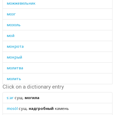
можжевельник
мозг
мозоль
мой
мокрота
мокрый
молитва
молить
Click on a dictionary entry
молиться
sːar
сущ.
могила
молния
mosól
сущ.
надгробный
камень
молодец