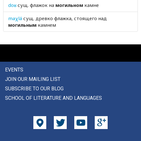
doʁ
сущ.
флажок на
могильном
камне
молодо
maχlá
сущ.
древко флажка, стоящего над
молодожены
могильным
камнем
молодой
молодость
молозиво
EVENTS
молоко
JOIN OUR MAILING LIST
молот
SUBSCRIBE TO OUR BLOG
SCHOOL OF LITERATURE AND LANGUAGES
молотить
молоток
молоть
молотьба