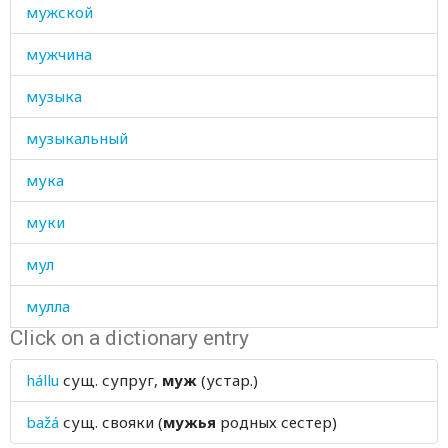
мужской
мужчина
музыка
музыкальный
мука
муки
мул
мулла
Click on a dictionary entry
муравей
hállu
сущ.
супруг,
муж
(устар.)
мускулистый
bažá
сущ.
свояки (
мужья
родных сестер)
мусор