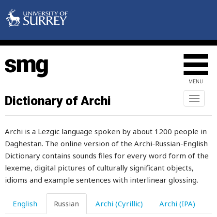
морщиться
мост
мотать
моток
MENU
мотоцикл
Dictionary of Archi
Toggl
naviga
мотыга
Archi is a Lezgic language spoken by about 1200 people in
мох
Daghestan. The online version of the Archi-Russian-English
моча
Dictionary contains sounds files for every word form of the
lexeme, digital pictures of culturally significant objects,
мочевой
idioms and example sentences with interlinear glossing.
мочить
English
Russian
Archi (Cyrillic)
Archi (IPA)
мочиться