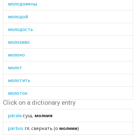
молодожены
молодой
молодость
молозиво
молоко
молот
молотить
молоток
Click on a dictionary entry
молоть
párəla
сущ.
молния
молотьба
párbos
гл.
сверкать (о
молнии
)
молчать