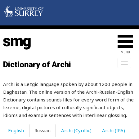
мнение
мно-
многий
много
MENU
многоножка
Dictionary of Archi
Toggl
naviga
множество
Archi is a Lezgic language spoken by about 1200 people in
могила
Daghestan. The online version of the Archi-Russian-English
могучий
Dictionary contains sounds files for every word form of the
lexeme, digital pictures of culturally significant objects,
может
idioms and example sentences with interlinear glossing.
можжевельник
English
Russian
Archi (Cyrillic)
Archi (IPA)
мозг