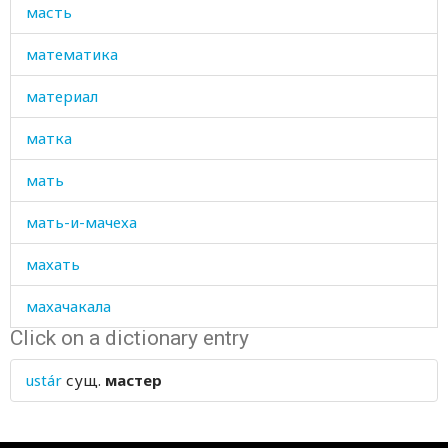
масть
математика
материал
матка
мать
мать-и-мачеха
махать
махачакала
Click on a dictionary entry
махорка
ustár
сущ.
мастер
мачеха
мед