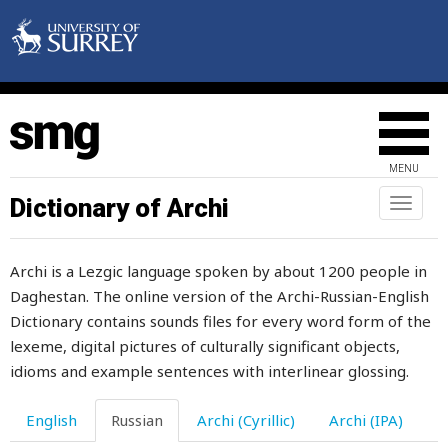
макать
макушка
маленький
малина
MENU
мало
Dictionary of Archi
Toggl
naviga
малыш
Archi is a Lezgic language spoken by about 1200 people in
мальчик
Daghestan. The online version of the Archi-Russian-English
мамочки
Dictionary contains sounds files for every word form of the
lexeme, digital pictures of culturally significant objects,
манера
idioms and example sentences with interlinear glossing.
манерно
English
Russian
Archi (Cyrillic)
Archi (IPA)
манерность