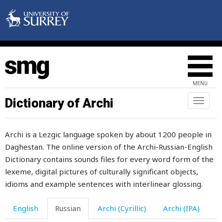
молодожены
молодой
молодость
молозиво
MENU
молоко
Dictionary of Archi
Toggl
naviga
молот
Archi is a Lezgic language spoken by about 1200 people in
молотить
Daghestan. The online version of the Archi-Russian-English
молоток
Dictionary contains sounds files for every word form of the
lexeme, digital pictures of culturally significant objects,
молоть
idioms and example sentences with interlinear glossing.
молотьба
English
Russian
Archi (Cyrillic)
Archi (IPA)
молчать