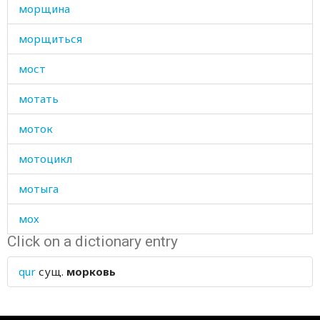
морщина
морщиться
мост
мотать
моток
мотоцикл
мотыга
мох
Click on a dictionary entry
моча
qur
сущ.
морковь
мочевой
мочить