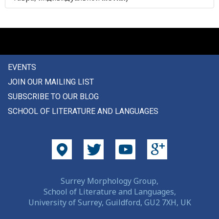
милость
милый
мимолетно
EVENTS
минарет
JOIN OUR MAILING LIST
минута
SUBSCRIBE TO OUR BLOG
SCHOOL OF LITERATURE AND LANGUAGES
мир
мириться
мирный
миска
Surrey Morphology Group,
School of Literature and Languages,
млечный
University of Surrey, Guildford, GU2 7XH, UK
мнение