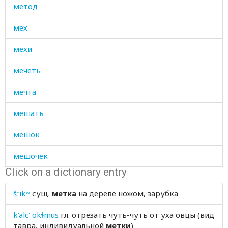
метод
мех
мехи
мечеть
мечта
мешать
мешок
мешочек
Click on a dictionary entry
мигать
šːikʷ
сущ.
метка
на дереве ножом, зарубка
миловидный
k'alc' okɬmus
гл.
отрезать чуть-чуть от уха овцы (вид
милостыня
тавра, индивидуальной
метки
)