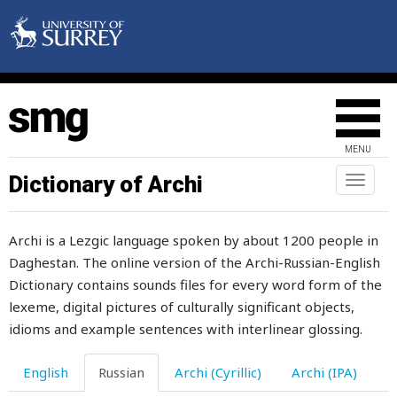
мельхиор
менять
меняться
мера
MENU
меринос
Dictionary of Archi
Toggl
naviga
мерить
Archi is a Lezgic language spoken by about 1200 people in
мериться
Daghestan. The online version of the Archi-Russian-English
мерка
Dictionary contains sounds files for every word form of the
lexeme, digital pictures of culturally significant objects,
мероприятие
idioms and example sentences with interlinear glossing.
месить
English
Russian
Archi (Cyrillic)
Archi (IPA)
местность