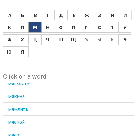
мычать
А
Б
В
Г
Д
Е
Ж
З
И
Й
мышца
К
Л
М
Н
О
П
Р
С
Т
У
мышь
Ф
Х
Ц
Ч
Ш
Щ
Ъ
Ы
Ь
Э
мюрид
Ю
Я
мягкий
мягко
Click on a word
мягкость
мякина
мямлить
мясной
мясо