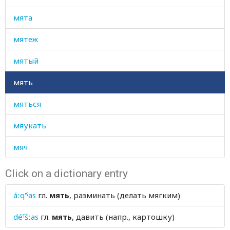
мята
мятеж
мятый
мять
мяться
мяукать
мяч
Click on a dictionary entry
áːq'ˤas
гл.
мять
, разминать (делать мягким)
déˤšːas
гл.
мять
, давить (напр., картошку)