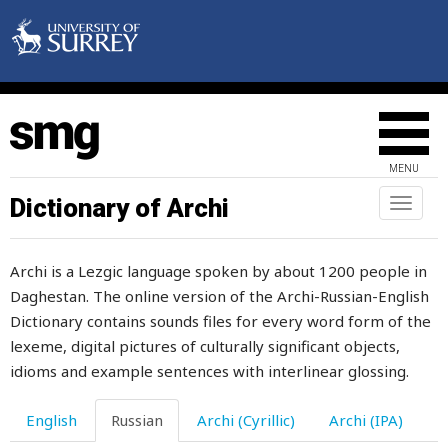
мусульманство
мутный
муфтий
муха
MENU
мучение
Dictionary of Archi
Toggl
мучения
naviga
мучить
Archi is a Lezgic language spoken by about 1200 people in
Daghestan. The online version of the Archi-Russian-English
мучиться
Dictionary contains sounds files for every word form of the
мыло
lexeme, digital pictures of culturally significant objects,
idioms and example sentences with interlinear glossing.
мысль
English
Russian
Archi (Cyrillic)
Archi (IPA)
мыть