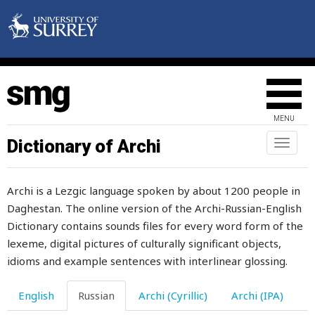
мера
меринос
мерить
мериться
MENU
мерка
Dictionary of Archi
Toggl
naviga
мероприятие
Archi is a Lezgic language spoken by about 1200 people in
месить
Daghestan. The online version of the Archi-Russian-English
местность
Dictionary contains sounds files for every word form of the
lexeme, digital pictures of culturally significant objects,
место
idioms and example sentences with interlinear glossing.
месторождение
English
Russian
Archi (Cyrillic)
Archi (IPA)
месть