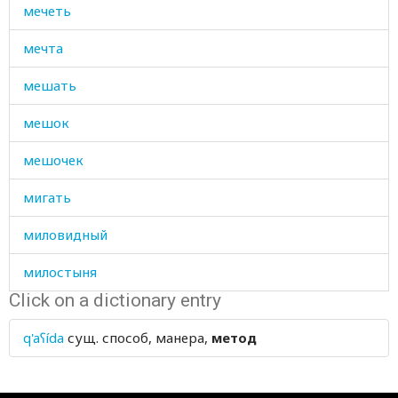
мечеть
мечта
мешать
мешок
мешочек
мигать
миловидный
милостыня
Click on a dictionary entry
милость
q'aʕída
сущ.
способ, манера,
метод
милый
мимолетно