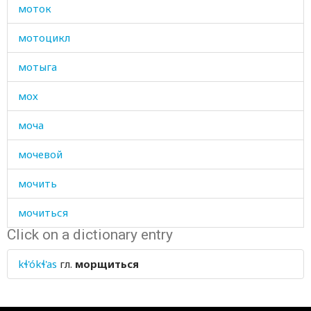
моток
мотоцикл
мотыга
мох
моча
мочевой
мочить
мочиться
Click on a dictionary entry
мочка
kɬ'ókɬ'as
гл.
морщиться
мочь
мошонка