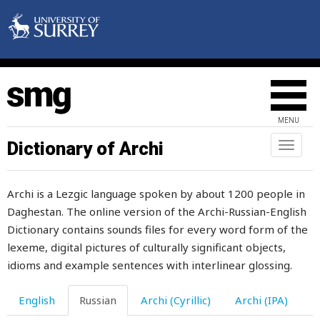
молоко
молот
молотить
молоток
MENU
молоть
Dictionary of Archi
Toggl
naviga
молотьба
Archi is a Lezgic language spoken by about 1200 people in
молчать
Daghestan. The online version of the Archi-Russian-English
моль
Dictionary contains sounds files for every word form of the
lexeme, digital pictures of culturally significant objects,
мольба
idioms and example sentences with interlinear glossing.
монета
English
Russian
Archi (Cyrillic)
Archi (IPA)
моргать