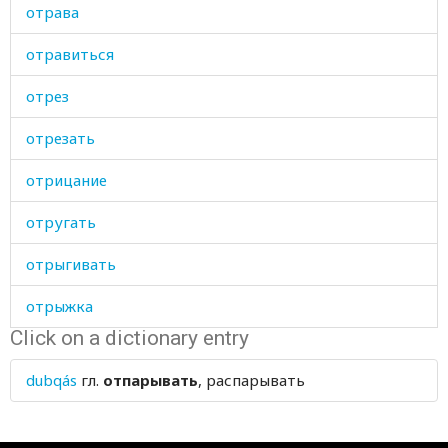
отрава
отравиться
отрез
отрезать
отрицание
отругать
отрыгивать
отрыжка
Click on a dictionary entry
отряд
dubqás
гл.
отпарывать
, распарывать
отскакивать
отсутствующий