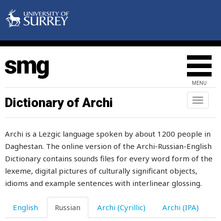
отец
отказ
отказывать
отказываться
MENU
открывать
Dictionary of Archi
Toggl
naviga
открыто
Archi is a Lezgic language spoken by about 1200 people in
открытый
Daghestan. The online version of the Archi-Russian-English
откуда
Dictionary contains sounds files for every word form of the
lexeme, digital pictures of culturally significant objects,
откуда-нибудь
idioms and example sentences with interlinear glossing.
откуда-то
English
Russian
Archi (Cyrillic)
Archi (IPA)
откусывать