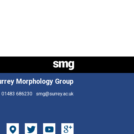
urrey Morphology Group
01483 686230
smg@surrey.ac.uk