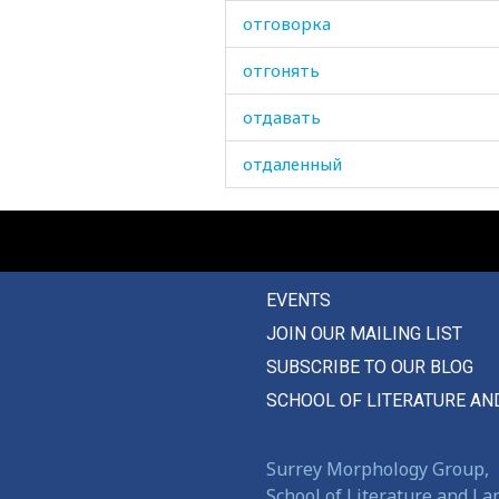
отговорка
отгонять
отдавать
отдаленный
отдаляться
отдать
EVENTS
отделение
JOIN OUR MAILING LIST
отделка
SUBSCRIBE TO OUR BLOG
отдельно
SCHOOL OF LITERATURE AN
отделять
Surrey Morphology Group,
отделяться
School of Literature and L