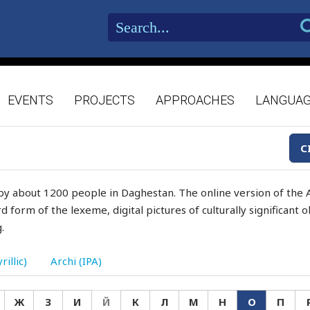
EVENTS
PROJECTS
APPROACHES
LANGUA
C
by about 1200 people in Daghestan. The online version of the A
d form of the lexeme, digital pictures of culturally significant
.
rillic)
Archi (IPA)
Ж
З
И
Й
К
Л
М
Н
О
П