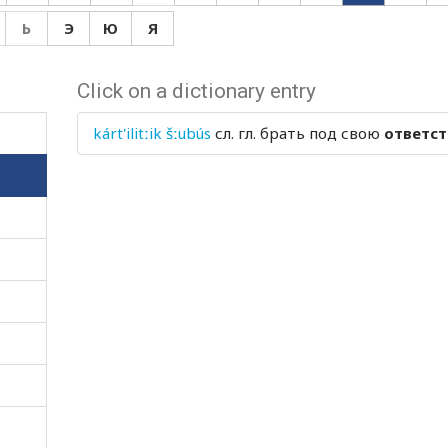
Ь
Э
Ю
Я
Click on a dictionary entry
kárt'ilitːik šːubús
сл. гл.
брать под свою
ответст