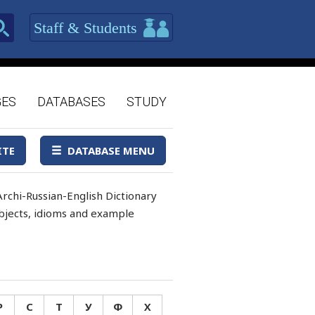
Staff & Students
GES
DATABASES
STUDY
ITE
DATABASE MENU
rchi-Russian-English Dictionary
 objects, idioms and example
Р
С
Т
У
Ф
Х