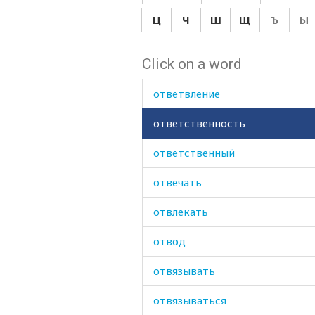
отважный
Ц
Ч
Ш
Щ
Ъ
Ы
отверстие
Click on a word
ответ
ответвление
ответственность
ответственный
отвечать
отвлекать
отвод
отвязывать
отвязываться