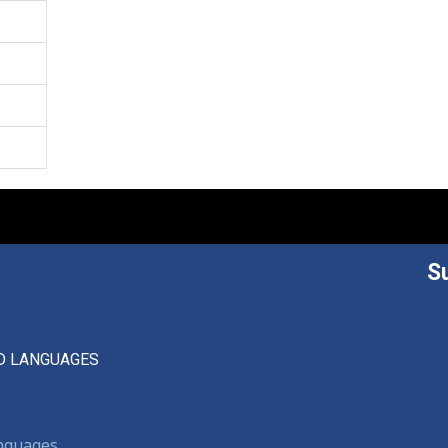
S
D LANGUAGES
anguages,