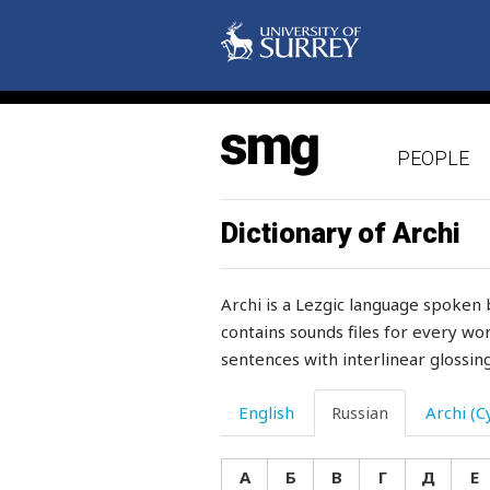
остальные
останавливаться
остаток
PEOPLE
осторожно
осторожный
Dictionary of Archi
острый
Archi is a Lezgic language spoken 
остывать
contains sounds files for every wor
sentences with interlinear glossing
осуждать
ось
English
Russian
Archi (Cy
отара
А
Б
В
Г
Д
Е