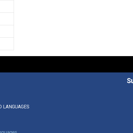
S
D LANGUAGES
anguages,