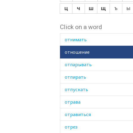
отлично
Ц
Ч
Ш
Щ
Ъ
Ы
отличный
Click on a word
отметина
отнимать
отношение
отпарывать
отпирать
отпускать
отрава
отравиться
отрез