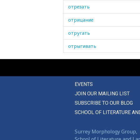
отрезать
отрицание
отругать
отрыгивать
отрыжка
отряд
EVENTS
отскакивать
JOIN OUR MAILING LIST
отсутствующий
SUBSCRIBE TO OUR BLOG
отсюда
SCHOOL OF LITERATURE AN
оттенок
Surrey Morphology Group,
оттуда
School of Literature and L