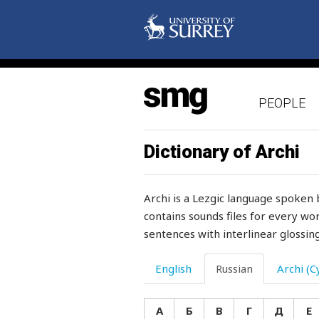
отказываться
открывать
открыто
PEOPLE
открытый
откуда
Dictionary of Archi
откуда-нибудь
Archi is a Lezgic language spoken 
откуда-то
contains sounds files for every wor
sentences with interlinear glossing
откусывать
отличающийся
English
Russian
Archi (Cy
отличие
А
Б
В
Г
Д
Е