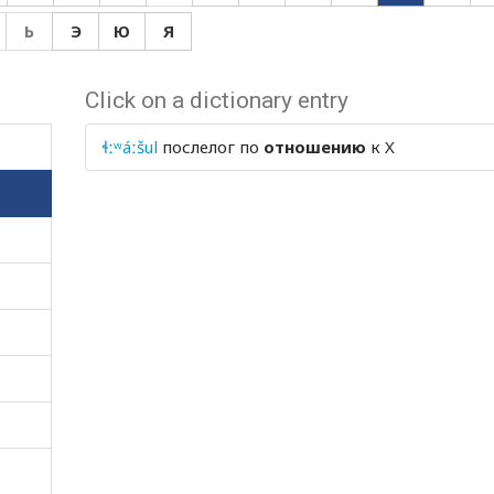
Ь
Э
Ю
Я
Click on a dictionary entry
ɬːʷáːšul
послелог
по
отношению
к X