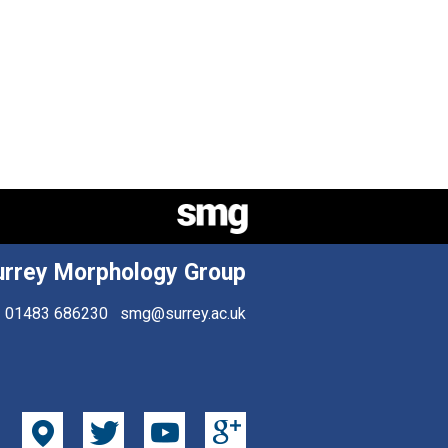
urrey Morphology Group
01483 686230
smg@surrey.ac.uk