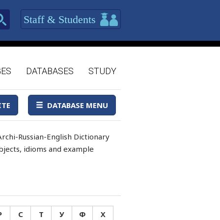
Staff & Students
GES
DATABASES
STUDY
ITE
DATABASE MENU
rchi-Russian-English Dictionary
 objects, idioms and example
Р
С
Т
У
Ф
Х