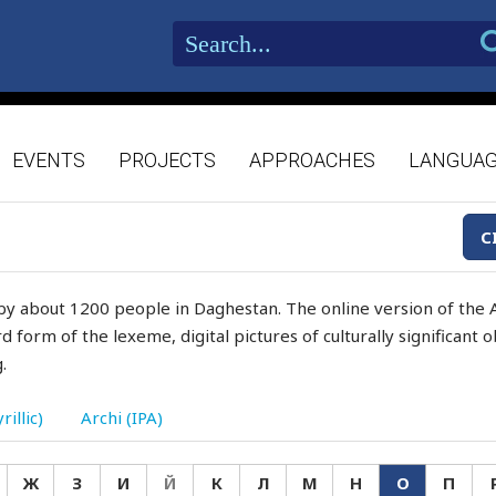
EVENTS
PROJECTS
APPROACHES
LANGUA
C
by about 1200 people in Daghestan. The online version of the A
d form of the lexeme, digital pictures of culturally significant
.
rillic)
Archi (IPA)
Ж
З
И
Й
К
Л
М
Н
О
П