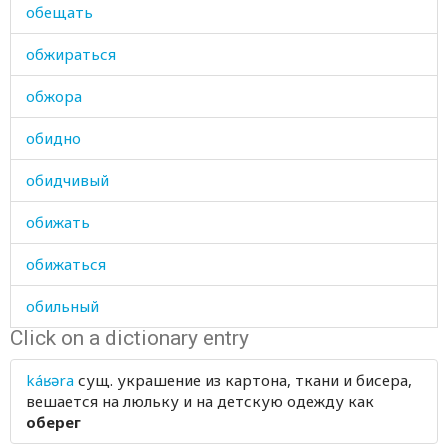
обещать
обжираться
обжора
обидно
обидчивый
обижать
обижаться
обильный
Click on a dictionary entry
обкрадывать
káʁəra
сущ.
украшение из картона, ткани и бисера,
облако
вешается на люльку и на детскую одежду как
оберег
облегающий