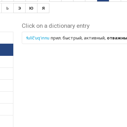
Ь
Э
Ю
Я
Click on a dictionary entry
ɬulíč'uq'innu
прил.
быстрый, активный,
отважн