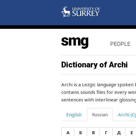
оставить
оставленное
оставлять
PEOPLE
остальной
остальные
Dictionary of Archi
останавливаться
Archi is a Lezgic language spoken 
остаток
contains sounds files for every wor
sentences with interlinear glossing
осторожно
осторожный
English
Russian
Archi (Cy
острый
А
Б
В
Г
Д
Е