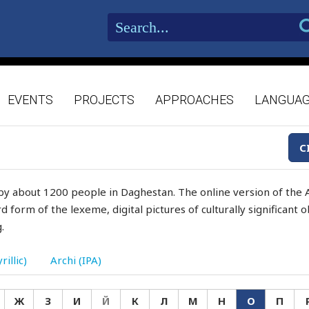
EVENTS
PROJECTS
APPROACHES
LANGUA
C
by about 1200 people in Daghestan. The online version of the A
d form of the lexeme, digital pictures of culturally significant
.
rillic)
Archi (IPA)
Ж
З
И
Й
К
Л
М
Н
О
П