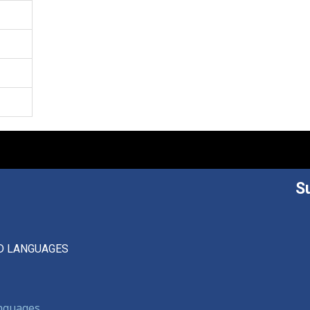
S
D LANGUAGES
anguages,