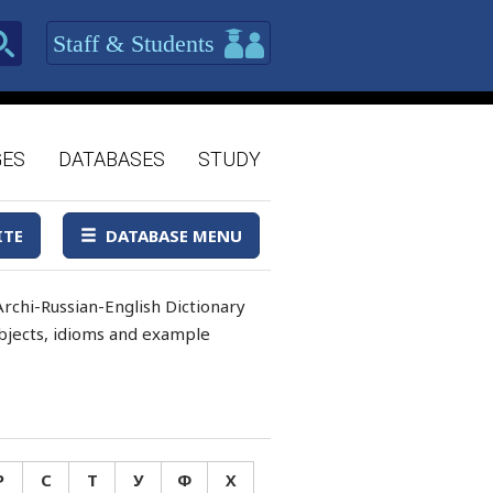
Staff & Students
GES
DATABASES
STUDY
ITE
DATABASE MENU
rchi-Russian-English Dictionary
 objects, idioms and example
Р
С
Т
У
Ф
Х