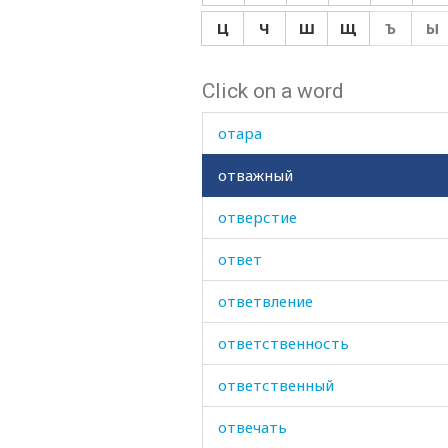
остывать
Ц
Ч
Ш
Щ
Ъ
Ы
осуждать
Click on a word
ось
отара
отважный
отверстие
ответ
ответвление
ответственность
ответственный
отвечать