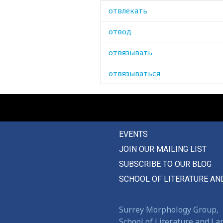
отвлекать
отвод
отвязывать
отвязываться
отговорка
отгонять
EVENTS
отдавать
JOIN OUR MAILING LIST
отдаленный
SUBSCRIBE TO OUR BLOG
отдаляться
SCHOOL OF LITERATURE AN
отдать
Surrey Morphology Group,
отделение
School of Literature and L