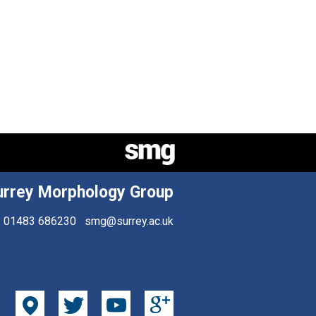
urrey Morphology Group
01483 686230
smg@surrey.ac.uk