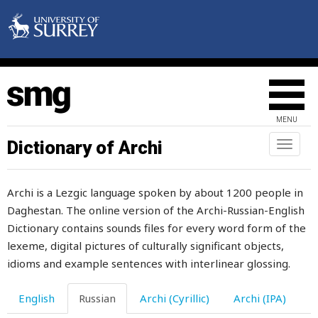
опускать
опустеть
опухать
опухоль
MENU
опьянять
Dictionary of Archi
Toggl
naviga
опять
Archi is a Lezgic language spoken by about 1200 people in
оранжевый
Daghestan. The online version of the Archi-Russian-English
орган
Dictionary contains sounds files for every word form of the
lexeme, digital pictures of culturally significant objects,
организоать
idioms and example sentences with interlinear glossing.
орел
English
Russian
Archi (Cyrillic)
Archi (IPA)
орех