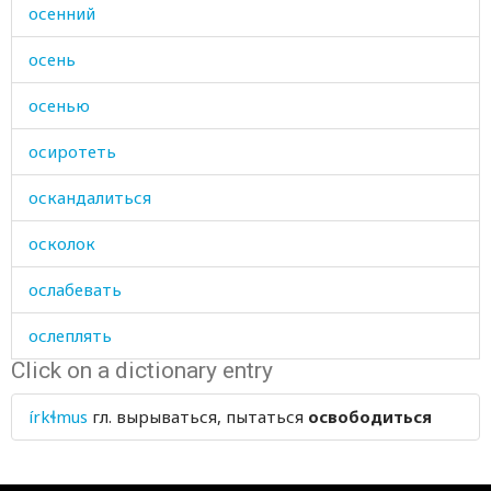
осенний
осень
осенью
осиротеть
оскандалиться
осколок
ослабевать
ослеплять
Click on a dictionary entry
ослепнуть
írkɬmus
гл.
вырываться, пытаться
освободиться
осмотрительно
основной