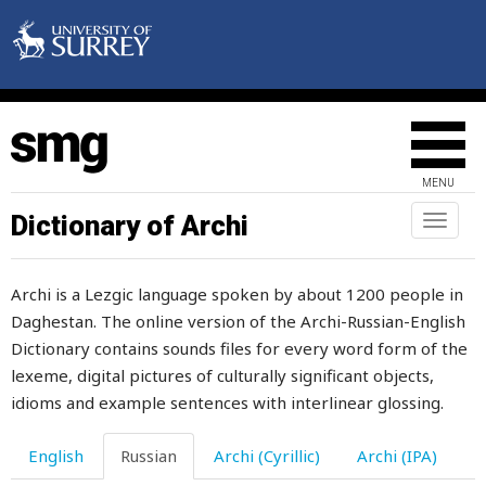
объяснять
объятие
обычай
обязанность
MENU
обязательно
Dictionary of Archi
Toggl
naviga
обязательный
Archi is a Lezgic language spoken by about 1200 people in
обязательство
Daghestan. The online version of the Archi-Russian-English
овдоветь
Dictionary contains sounds files for every word form of the
lexeme, digital pictures of culturally significant objects,
овес
idioms and example sentences with interlinear glossing.
овец
English
Russian
Archi (Cyrillic)
Archi (IPA)
овощ