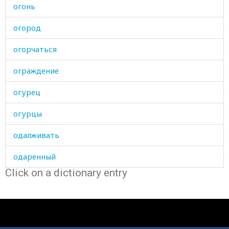
огонь
огород
огорчаться
ограждение
огурец
огурцы
одалживать
одаренный
Click on a dictionary entry
одеваться
одежда
одеяло