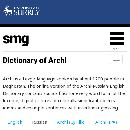
оглобля
оглохнуть
оглушить
огниво
MENU
оголенный
Dictionary of Archi
Toggl
naviga
огонь
Archi is a Lezgic language spoken by about 1200 people in
огород
Daghestan. The online version of the Archi-Russian-English
огорчаться
Dictionary contains sounds files for every word form of the
lexeme, digital pictures of culturally significant objects,
ограждение
idioms and example sentences with interlinear glossing.
огурец
English
Russian
Archi (Cyrillic)
Archi (IPA)
огурцы