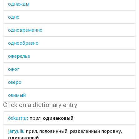
однажды
одно
одновременно
однообразно
ожерелье
ожог
озеро
озимый
Click on a dictionary entry
ой
óskustːut
прил.
одинаковый
ой-ой-ой
járχullu
прил.
половинный, разделенный поровну,
оказываться
одинаковый