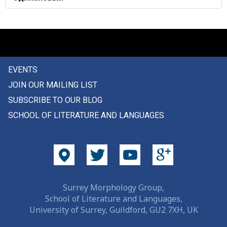
оклеветать
окно
около
EVENTS
окот
JOIN OUR MAILING LIST
окучивать
SUBSCRIBE TO OUR BLOG
SCHOOL OF LITERATURE AND LANGUAGES
олень
олово
омовение
он
Surrey Morphology Group,
School of Literature and Languages,
она
University of Surrey, Guildford, GU2 7XH, UK
оно