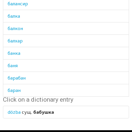
балансир
балка
балкон
балхар
банка
баня
барабан
баран
Click on a dictionary entry
баранина
dózba
сущ.
бабушка
барбарис
барсук