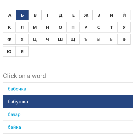
А
Б
В
Г
Д
Е
Ж
З
И
Й
К
Л
М
Н
О
П
Р
С
Т
У
Ф
Х
Ц
Ч
Ш
Щ
Ъ
Ы
Ь
Э
Ю
Я
Click on a word
бабник
бабочка
бабушка
базар
байка