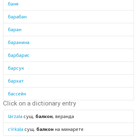
баня
барабан
баран
баранина
барбарис
барсук
бархат
бассейн
Click on a dictionary entry
батист
lárzala
сущ.
балкон
, веранда
бахилы
c'írkəla
сущ.
балкон
на минарете
бахрома