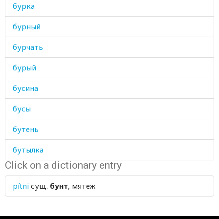
бурка
бурный
бурчать
бурый
бусина
бусы
бутень
бутылка
Click on a dictionary entry
буфет
pítni
сущ.
бунт
, мятеж
бухгалтер
бывший