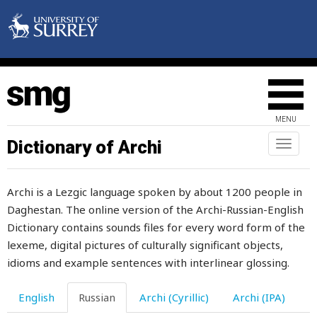
брынза
брюки
брюхо
бубен
MENU
бублик
Dictionary of Archi
Toggl
naviga
бубнить
Archi is a Lezgic language spoken by about 1200 people in
бубны
Daghestan. The online version of the Archi-Russian-English
бугай
Dictionary contains sounds files for every word form of the
lexeme, digital pictures of culturally significant objects,
бугорок
idioms and example sentences with interlinear glossing.
будить
English
Russian
Archi (Cyrillic)
Archi (IPA)
буза