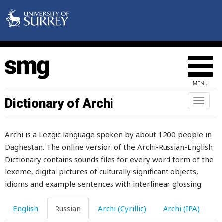
байка
балансир
балка
балкон
MENU
балхар
Dictionary of Archi
Toggl
naviga
банка
Archi is a Lezgic language spoken by about 1200 people in
баня
Daghestan. The online version of the Archi-Russian-English
барабан
Dictionary contains sounds files for every word form of the
lexeme, digital pictures of culturally significant objects,
баран
idioms and example sentences with interlinear glossing.
баранина
English
Russian
Archi (Cyrillic)
Archi (IPA)
барбарис