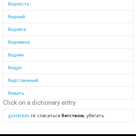
бедность
бедный
бедняга
бедняжка
бедняк
бедро
бедственный
бежать
Click on a dictionary entry
безвыходный
χustárkes
гл.
спасаться
бегством
, убегать
безделушка
бездомный