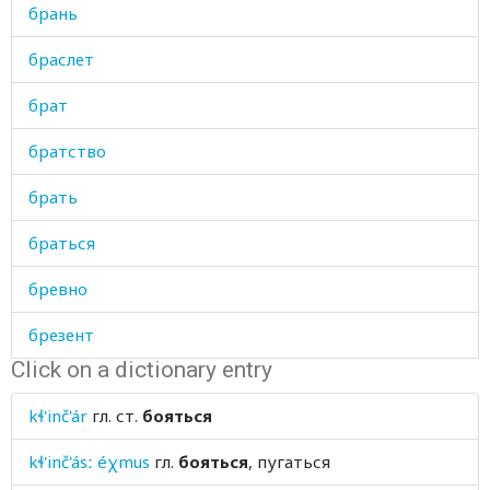
брань
браслет
брат
братство
брать
браться
бревно
брезент
Click on a dictionary entry
бригада
kɬ'inč'ár
гл. ст.
бояться
брить
kɬ'inč'ásː éχmus
гл.
бояться
, пугаться
бровь