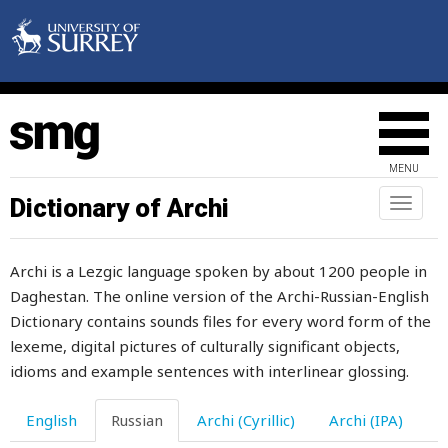
боль
больница
больной
больше
MENU
большеголовый
Dictionary of Archi
Toggl
naviga
большеротый
Archi is a Lezgic language spoken by about 1200 people in
большой
Daghestan. The online version of the Archi-Russian-English
бормотать
Dictionary contains sounds files for every word form of the
lexeme, digital pictures of culturally significant objects,
борода
idioms and example sentences with interlinear glossing.
бородавка
English
Russian
Archi (Cyrillic)
Archi (IPA)
борозда