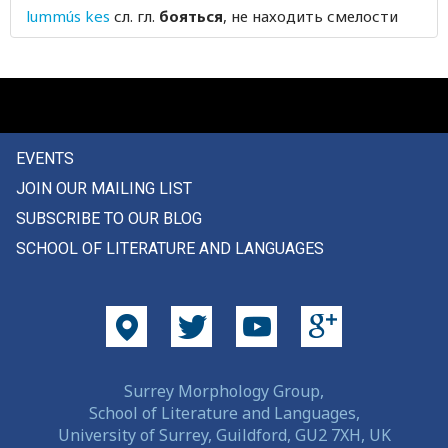
lummús kes
сл. гл.
бояться
, не находить смелости
бродить
бродяга
бронзовый
бросать
EVENTS
JOIN OUR MAILING LIST
брус
SUBSCRIBE TO OUR BLOG
брусника
SCHOOL OF LITERATURE AND LANGUAGES
брусок
брызгать
брыкаться
Surrey Morphology Group,
брынза
School of Literature and Languages,
University of Surrey, Guildford, GU2 7XH, UK
брюки