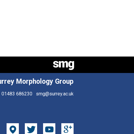
urrey Morphology Group
01483 686230
smg@surrey.ac.uk