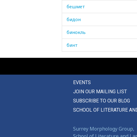
бешмет
бидон
бинокль
бинт
бирюза
бисер
EVENTS
бить
JOIN OUR MAILING LIST
благо
SUBSCRIBE TO OUR BLOG
благодарить
SCHOOL OF LITERATURE AN
благодарность
Surrey Morphology Group,
благодать
School of Literature and L