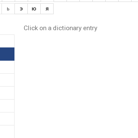
Ь
Э
Ю
Я
Click on a dictionary entry