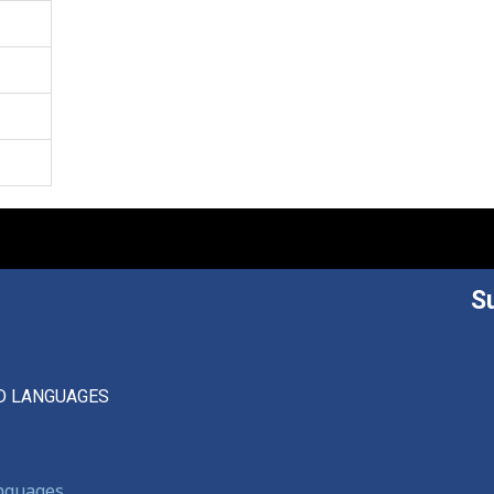
S
D LANGUAGES
anguages,