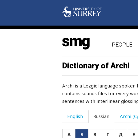
бензин
берег
бережливость
PEOPLE
береза
беременная
Dictionary of Archi
бес
Archi is a Lezgic language spoken 
беседа
contains sounds files for every wor
sentences with interlinear glossing
беспечно
бесплатно
English
Russian
Archi (Cy
бесподобно
А
Б
В
Г
Д
Е