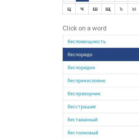
беспокоить
Ц
Ч
Ш
Щ
Ъ
Ы
беспокоиться
Click on a word
беспокойство
беспомощность
беспорядо
беспорядок
беспрекословно
беспризорник
бесстрашие
бесталанный
бестолковый