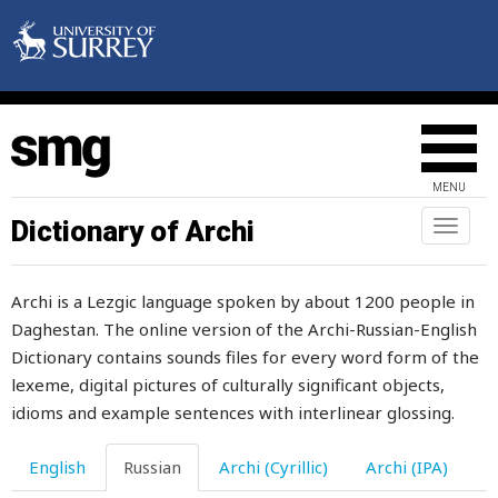
безнаказанно
безотказно
безрадостный
безрогий
MENU
безрукавка
Dictionary of Archi
Toggl
naviga
белена
Archi is a Lezgic language spoken by about 1200 people in
белить
Daghestan. The online version of the Archi-Russian-English
белый
Dictionary contains sounds files for every word form of the
lexeme, digital pictures of culturally significant objects,
бельмо
idioms and example sentences with interlinear glossing.
бензин
English
Russian
Archi (Cyrillic)
Archi (IPA)
берег