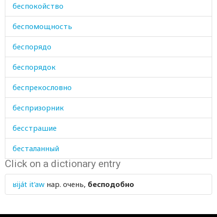
беспокойство
беспомощность
беспорядо
беспорядок
беспрекословно
беспризорник
бесстрашие
бесталанный
Click on a dictionary entry
бестолковый
ʁiját it'aw
нар.
очень,
бесподобно
бешмет
бидон