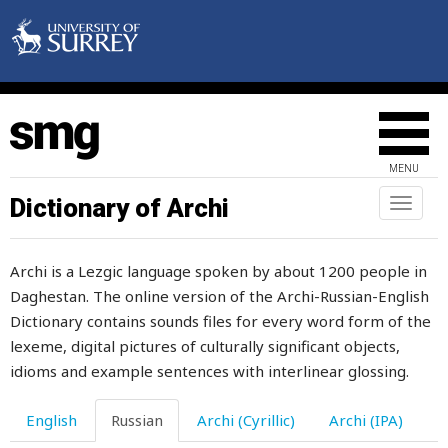
бездомный
безнаказанно
безотказно
безрадостный
MENU
безрогий
Dictionary of Archi
Toggl
naviga
безрукавка
Archi is a Lezgic language spoken by about 1200 people in
белена
Daghestan. The online version of the Archi-Russian-English
белить
Dictionary contains sounds files for every word form of the
lexeme, digital pictures of culturally significant objects,
белый
idioms and example sentences with interlinear glossing.
бельмо
English
Russian
Archi (Cyrillic)
Archi (IPA)
бензин