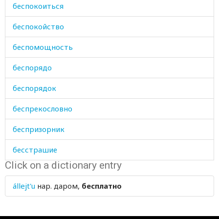
беспокоиться
беспокойство
беспомощность
беспорядо
беспорядок
беспрекословно
беспризорник
бесстрашие
Click on a dictionary entry
бесталанный
állejt'u
нар.
даром,
бесплатно
бестолковый
бешмет