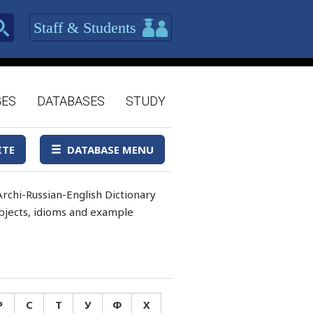
Staff & Students
GES
DATABASES
STUDY
ITE
DATABASE MENU
rchi-Russian-English Dictionary
 objects, idioms and example
Р
С
Т
У
Ф
Х