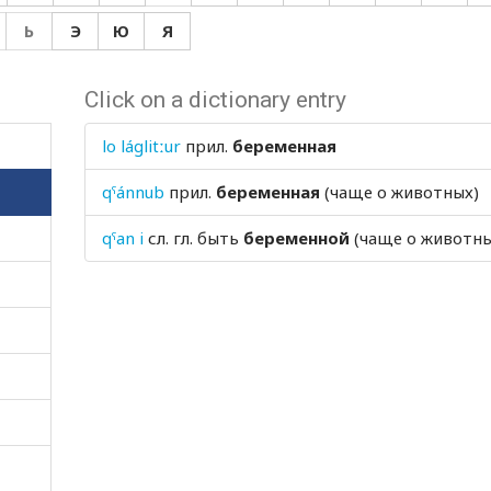
Ь
Э
Ю
Я
Click on a dictionary entry
lo láglitːur
прил.
беременная
qˤánnub
прил.
беременная
(чаще о животных)
qˤan i
сл. гл.
быть
беременной
(чаще о животны