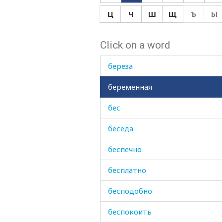
бензин
Ц
Ч
Ш
Щ
Ъ
Ы
берег
Click on a word
бережливость
береза
беременная
бес
беседа
беспечно
бесплатно
бесподобно
беспокоить