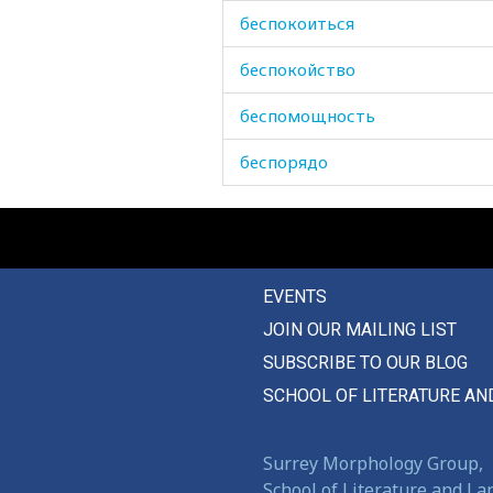
беспокоиться
беспокойство
беспомощность
беспорядо
беспорядок
беспрекословно
EVENTS
беспризорник
JOIN OUR MAILING LIST
бесстрашие
SUBSCRIBE TO OUR BLOG
бесталанный
SCHOOL OF LITERATURE AN
бестолковый
Surrey Morphology Group,
бешмет
School of Literature and L