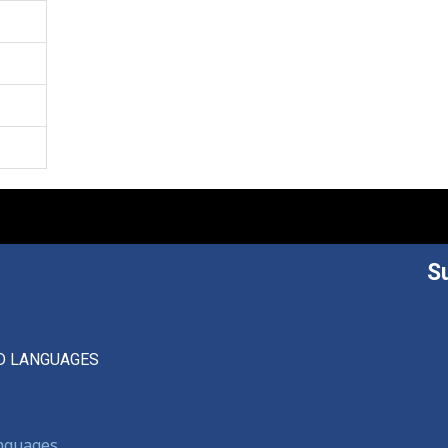
S
D LANGUAGES
anguages,