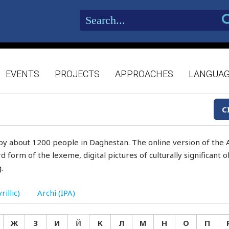
EVENTS
PROJECTS
APPROACHES
LANGUA
C
by about 1200 people in Daghestan. The online version of the A
d form of the lexeme, digital pictures of culturally significant
.
rillic)
Archi (IPA)
Ж
З
И
Й
К
Л
М
Н
О
П