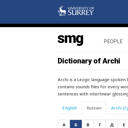
бездомный
безнаказанно
безотказно
PEOPLE
безрадостный
безрогий
Dictionary of Archi
безрукавка
Archi is a Lezgic language spoken 
белена
contains sounds files for every wor
sentences with interlinear glossing
белить
белый
English
Russian
Archi (Cy
бельмо
А
Б
В
Г
Д
Е