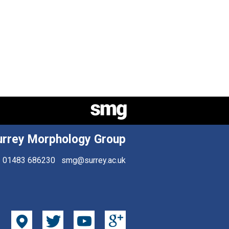
urrey Morphology Group
01483 686230
smg@surrey.ac.uk