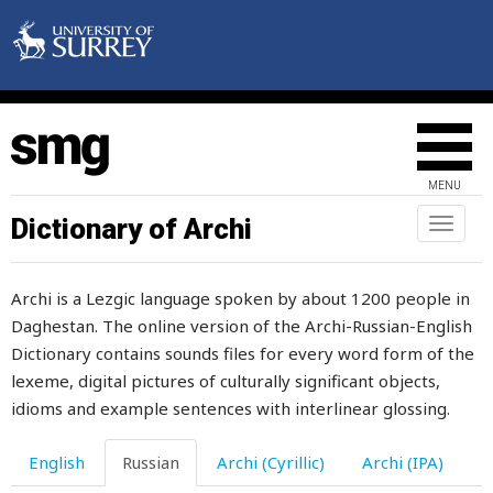
бодаться
бодливый
бодрость
бодяк
MENU
боевой
Dictionary of Archi
Toggl
naviga
боец
Archi is a Lezgic language spoken by about 1200 people in
бойкий
Daghestan. The online version of the Archi-Russian-English
бок
Dictionary contains sounds files for every word form of the
lexeme, digital pictures of culturally significant objects,
болванка
idioms and example sentences with interlinear glossing.
болезненный
English
Russian
Archi (Cyrillic)
Archi (IPA)
болезнь