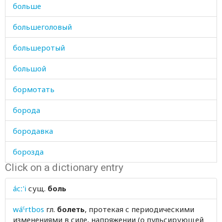
больше
большеголовый
большеротый
большой
бормотать
борода
бородавка
борозда
Click on a dictionary entry
бороться
ácː'i
сущ.
боль
борьба
wáˤrtbos
гл.
болеть
, протекая с периодическими
босоножки
изменениями в силе, напряжении (о пульсирующей