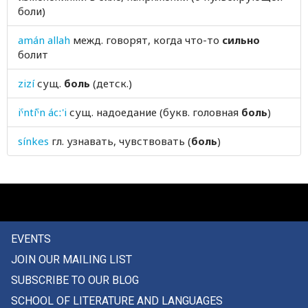
боли)
ботинок
amán allah
межд.
говорят, когда что-то
сильно
бочка
болит
боязливый
zizí
сущ.
боль
(детск.)
боязнь
iˤntíˤn ácː'i
сущ.
надоедание (букв. головная
боль
)
бояться
sínkes
гл.
узнавать, чувствовать (
боль
)
брак
браковать
брань
EVENTS
браслет
JOIN OUR MAILING LIST
брат
SUBSCRIBE TO OUR BLOG
SCHOOL OF LITERATURE AND LANGUAGES
братство