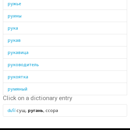
ружье
руины
рука
рукав
рукавица
руководитель
рукоятка
румяный
Click on a dictionary entry
руно
duʕí
сущ.
ругань
, ссора
русская
русский