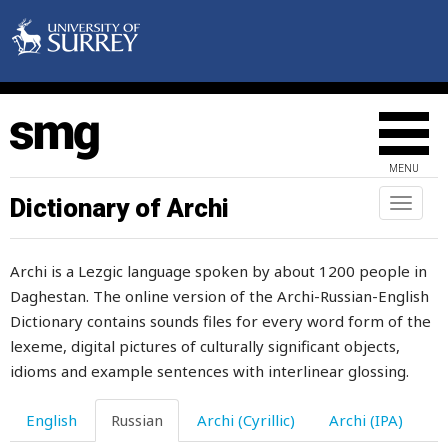
родственники
родственница
родство
рожать
MENU
рожь
Dictionary of Archi
Toggl
naviga
рой
Archi is a Lezgic language spoken by about 1200 people in
рок
Daghestan. The online version of the Archi-Russian-English
ронять
Dictionary contains sounds files for every word form of the
lexeme, digital pictures of culturally significant objects,
роса
idioms and example sentences with interlinear glossing.
роскошный
English
Russian
Archi (Cyrillic)
Archi (IPA)
россия