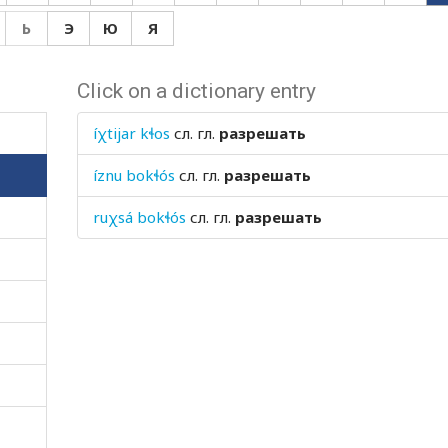
Ь
Э
Ю
Я
Click on a dictionary entry
íχtijar kɬos
сл. гл.
разрешать
íznu bokɬós
сл. гл.
разрешать
ruχsá bokɬós
сл. гл.
разрешать