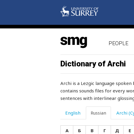
разжижаться
разлом
размахивать
PEOPLE
размаху
разменивать
Dictionary of Archi
размер
Archi is a Lezgic language spoken 
размешивать
contains sounds files for every wor
sentences with interlinear glossing
разминать
разница
English
Russian
Archi (Cy
разновидность
А
Б
В
Г
Д
Е