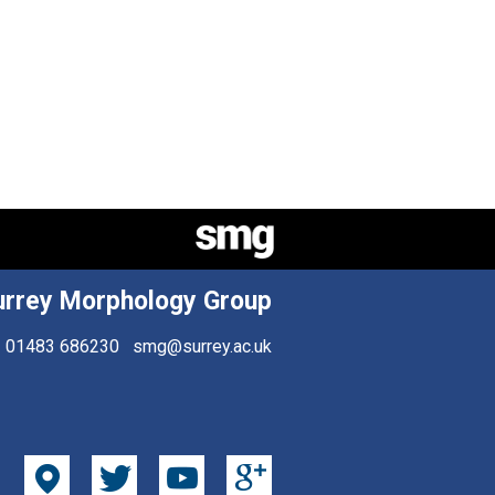
urrey Morphology Group
01483 686230
smg@surrey.ac.uk