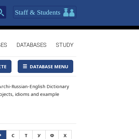
Staff & Students
GES
DATABASES
STUDY
ITE
DATABASE MENU
rchi-Russian-English Dictionary
 objects, idioms and example
Р
С
Т
У
Ф
Х