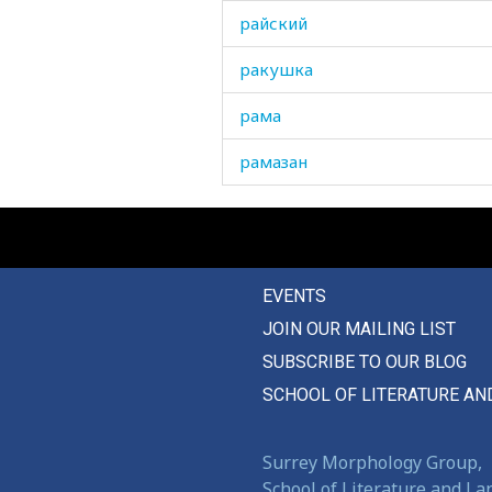
райский
ракушка
рама
рамазан
рана
ранение
EVENTS
раненый
JOIN OUR MAILING LIST
ранить
SUBSCRIBE TO OUR BLOG
рано
SCHOOL OF LITERATURE AN
раньше
Surrey Morphology Group,
раскаиваться
School of Literature and L