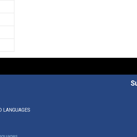
S
D LANGUAGES
anguages,