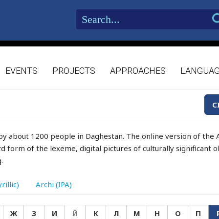
EVENTS
PROJECTS
APPROACHES
LANGUA
C
by about 1200 people in Daghestan. The online version of the A
d form of the lexeme, digital pictures of culturally significant
.
rillic)
Archi (IPA)
Ж
З
И
Й
К
Л
М
Н
О
П