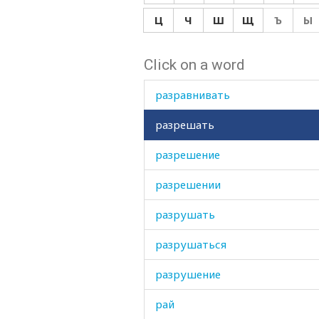
разный
Ц
Ч
Ш
Щ
Ъ
Ы
разовый
Click on a word
разползаться
разравнивать
разрешать
разрешение
разрешении
разрушать
разрушаться
разрушение
рай