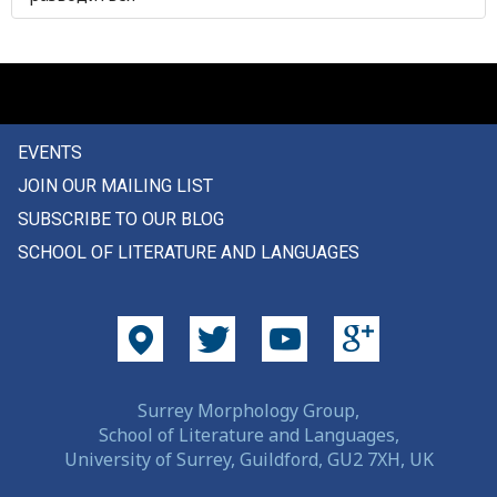
ребенок
ребро
ребятушки
EVENTS
ревматизм
JOIN OUR MAILING LIST
ревновать
SUBSCRIBE TO OUR BLOG
SCHOOL OF LITERATURE AND LANGUAGES
ревность
редкий
редко
резать
Surrey Morphology Group,
School of Literature and Languages,
резец
University of Surrey, Guildford, GU2 7XH, UK
резина