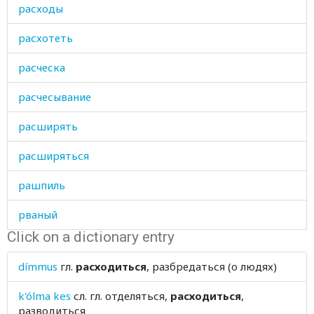
расходы
расхотеть
расческа
расчесывание
расширять
расширяться
рашпиль
рваный
Click on a dictionary entry
рвать
dímmus
гл.
расходиться
, разбредаться (о людях)
рваться
k'ólma kes
сл. гл.
отделяться,
расходиться
,
рвота
разводиться