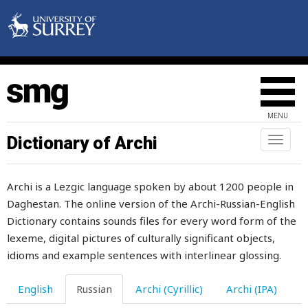
расстроенный
рассчитывать
рассыпать
рассыпаться
MENU
растаскивать
Dictionary of Archi
Toggl
naviga
раствор
Archi is a Lezgic language spoken by about 1200 people in
растворяться
Daghestan. The online version of the Archi-Russian-English
растение
Dictionary contains sounds files for every word form of the
lexeme, digital pictures of culturally significant objects,
расти
idioms and example sentences with interlinear glossing.
растить
English
Russian
Archi (Cyrillic)
Archi (IPA)
расторопность